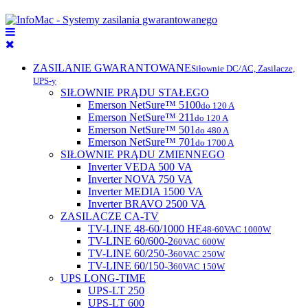
ZASILANIE GWARANTOWANE
Siłownie DC/AC, Zasilacze,
UPS-y
SIŁOWNIE PRĄDU STAŁEGO
Emerson NetSure™ 5100
do 120 A
Emerson NetSure™ 211
do 120 A
Emerson NetSure™ 501
do 480 A
Emerson NetSure™ 701
do 1700 A
SIŁOWNIE PRĄDU ZMIENNEGO
Inverter VEDA 500 VA
Inverter NOVA 750 VA
Inverter MEDIA 1500 VA
Inverter BRAVO 2500 VA
ZASILACZE CA-TV
TV-LINE 48-60/1000 HE
48-60VAC 1000W
TV-LINE 60/600-2
60VAC 600W
TV-LINE 60/250-3
60VAC 250W
TV-LINE 60/150-3
60VAC 150W
UPS LONG-TIME
UPS-LT 250
UPS-LT 600