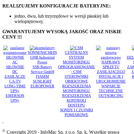
REALIZUJEMY KONFIGURACJE BATERYJNE:
jedno, dwu, lub trzyrzędowe w wersji płaskiej lub
wielopiętrowej.
GWARANTUJEMY WYSOKĄ JAKOŚĆ ORAZ NISKIE
CENY !!!
SONNENSCHEIN
CENTRALNY
SIŁOWNIE
GNB Industrial
SYSTEM
DZI
AC
Power
MONITORINGU
NAPRAWY
SIŁOWNIE
SSB Battery
OPROGRAMOWANIE
SPRZĘTU
ZA
DC
Service GmbH
- CSM
ZASILAJĄCEGO
J
ZASILACZE
FIAMM
STEROWNIKI
INSTALACJE I
CA-TV
SUNLIGHT
OBIEKTOWE
URUCHOMIENIE
LONG-TIME
EUROPOWER
ROZSZERZENIA
WSPARCIE
UPSy
MONITORINGU
TECHNICZNE
EMERSON
ROZSZERZENIA
OUTSORCING
UPSy
KONTROLI
DOSTĘPU
SONDY I CZUJNIKI
POMIAROWE
©
Copyright 2019 - InfoMac Sp. z o.o. Sp. k. Wszelkie prawa