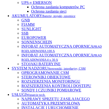
UPS-y EMERSON
Ochrona zasilania komputerów PC
Ochrona zasilania sieci
AKUMULATORY
Baterie, stojaki, opornice
GNB
FIAMM
SUNLIGHT
SSB
EUROPOWER
SONNENSCHEIN
INFOBAT AUTOMATYCZNA OPORNICA
PRĄD
ROZŁADOWANIA 100 A
INFOBAT AUTOMATYCZNA OPORNICA
PRĄD
ROZŁADOWANIA 4 x 30 A
STOJAKI BATERYJNE
SYSTEM NADZORU
Sterowniki, interfaejsy, CSM
OPROGRAMOWANIE CSM
STEROWNIKI OBIEKTOWE
ROZSZERZENIA MONITORINGU
ROZSZERZENIA KONTROLI DOSTĘPU
SONDY I CZUJNIKI POMIAROWE
USŁUGI
Wsparcie tech.
NAPRAWY SPRZĘTU ZASILAJACEGO
AUTOMATYKA PRZEMYSŁOWA
INSTALACJE I URUCHOMIENIE