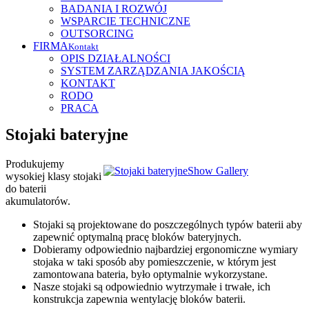
BADANIA I ROZWÓJ
WSPARCIE TECHNICZNE
OUTSORCING
FIRMA
Kontakt
OPIS DZIAŁALNOŚCI
SYSTEM ZARZĄDZANIA JAKOŚCIĄ
KONTAKT
RODO
PRACA
Stojaki bateryjne
Produkujemy
Show Gallery
wysokiej klasy stojaki
do baterii
akumulatorów.
Stojaki są projektowane do poszczególnych typów baterii aby
zapewnić optymalną pracę bloków bateryjnych.
Dobieramy odpowiednio najbardziej ergonomiczne wymiary
stojaka w taki sposób aby pomieszczenie, w którym jest
zamontowana bateria, było optymalnie wykorzystane.
Nasze stojaki są odpowiednio wytrzymałe i trwałe, ich
konstrukcja zapewnia wentylację bloków baterii.